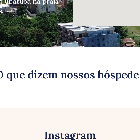
 ubatuba na praia
s.
O que dizem nossos hóspede
Instagram