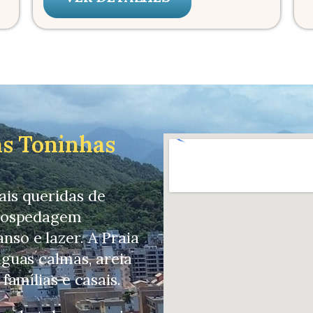
as Toninhas
is queridas de
 hospedagem
so e lazer. A Praia
guas calmas, areia
famílias e casais.