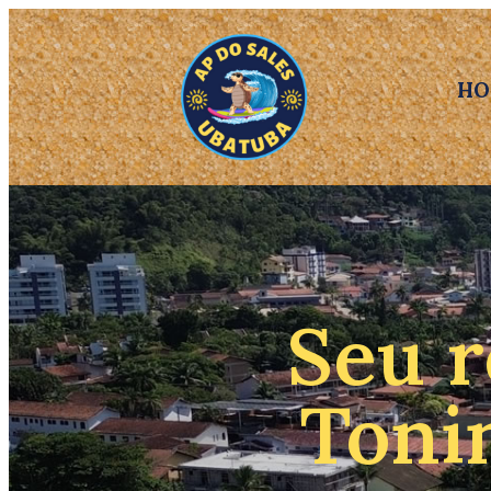
HO
Seu r
Toni