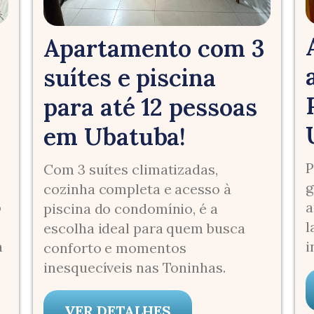
Apartamento com 3
suítes e piscina
para até 12 pessoas
em Ubatuba!
P
Com 3 suítes climatizadas,
g
cozinha completa e acesso à
o
a
piscina do condomínio, é a
l
escolha ideal para quem busca
a
i
conforto e momentos
inesquecíveis nas Toninhas.
VER DETALHES