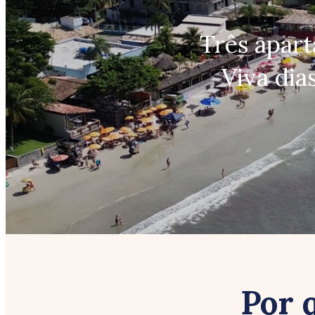
Três apar
Viva dia
Por 